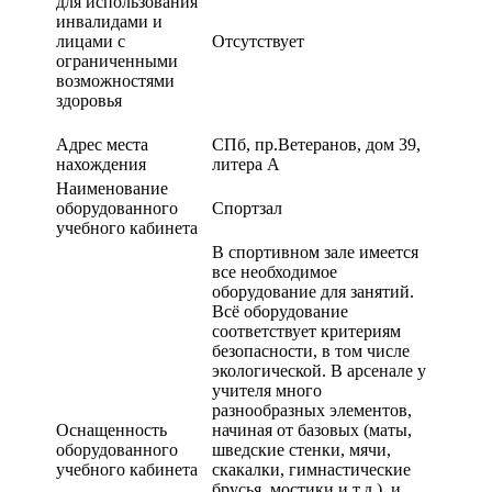
для использования
инвалидами и
лицами с
Отсутствует
ограниченными
возможностями
здоровья
Адрес места
СПб, пр.Ветеранов, дом 39,
нахождения
литера А
Наименование
оборудованного
Спортзал
учебного кабинета
В спортивном зале имеется
все необходимое
оборудование для занятий.
Всё оборудование
соответствует критериям
безопасности, в том числе
экологической. В арсенале у
учителя много
разнообразных элементов,
Оснащенность
начиная от базовых (маты,
оборудованного
шведские стенки, мячи,
учебного кабинета
скакалки, гимнастические
брусья, мостики и т.д.), и