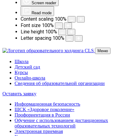
Screen reader
Read mode
Content scaling
100
%
Font size
100
%
Line height
100
%
Letter spacing
100
%
Меню
Школа
Детский сад
Курсы
Онлайн-школа
Сведения об образовательной организации
Оставить заявку
​Информационная безопасность
ШСК «Здоровое поколение»
Профориентация в России
Обучение с использованием дистанционных
образовательных технологий
Электронная приемная