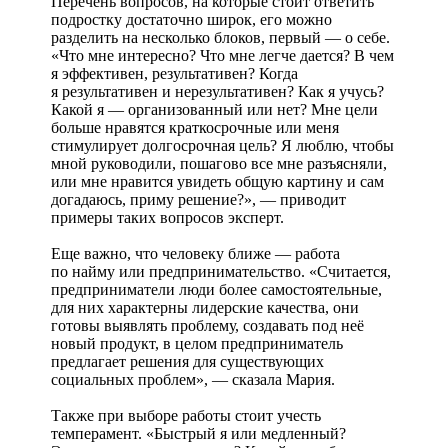
Перечень вопросов, на которые стоит ответить
подростку достаточно широк, его можно
разделить на несколько блоков, первый — о себе.
«Что мне интересно? Что мне легче дается? В чем
я эффективен, результативен? Когда
я результативен и нерезультативен? Как я учусь?
Какой я — организованный или нет? Мне цели
больше нравятся краткосрочные или меня
стимулирует долгосрочная цель? Я люблю, чтобы
мной руководили, пошагово все мне разъясняли,
или мне нравится увидеть общую картину и сам
догадаюсь, приму решение?», — приводит
примеры таких вопросов эксперт.
Еще важно, что человеку ближе — работа
по найму или предпринимательство. «Считается,
предприниматели люди более самостоятельные,
для них характерны лидерские качества, они
готовы выявлять проблему, создавать под неё
новый продукт, в целом предприниматель
предлагает решения для существующих
социальных проблем», — сказала Мария.
Также при выборе работы стоит учесть
темперамент. «Быстрый я или медленный?