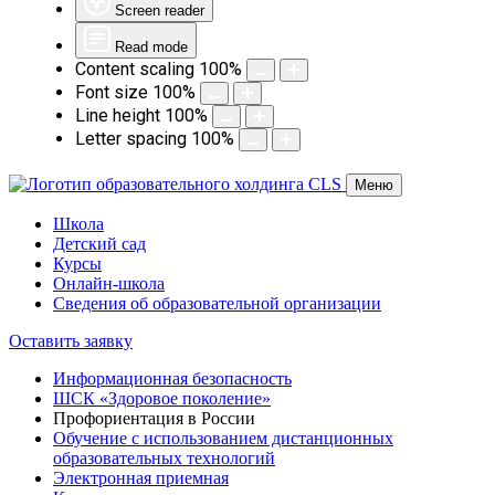
Screen reader
Read mode
Content scaling
100
%
Font size
100
%
Line height
100
%
Letter spacing
100
%
Меню
Школа
Детский сад
Курсы
Онлайн-школа
Сведения об образовательной организации
Оставить заявку
​Информационная безопасность
ШСК «Здоровое поколение»
Профориентация в России
Обучение с использованием дистанционных
образовательных технологий
Электронная приемная