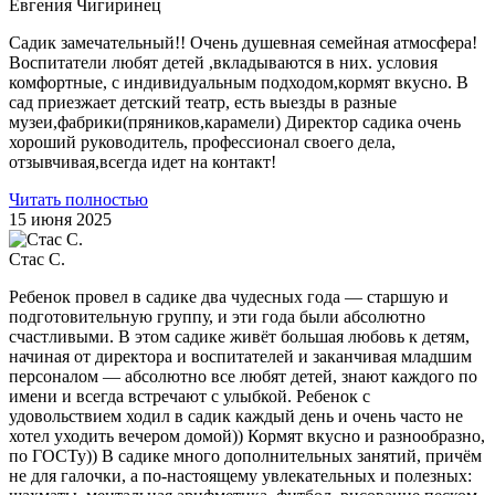
Евгения Чигиринец
Садик замечательный!! Очень душевная семейная атмосфера!
Воспитатели любят детей ,вкладываются в них. условия
комфортные, с индивидуальным подходом,кормят вкусно. В
сад приезжает детский театр, есть выезды в разные
музеи,фабрики(пряников,карамели) Директор садика очень
хороший руководитель, профессионал своего дела,
отзывчивая,всегда идет на контакт!
Читать полностью
15 июня 2025
Стас С.
Ребенок провел в садике два чудесных года — старшую и
подготовительную группу, и эти года были абсолютно
счастливыми. В этом садике живёт большая любовь к детям,
начиная от директора и воспитателей и заканчивая младшим
персоналом — абсолютно все любят детей, знают каждого по
имени и всегда встречают с улыбкой. Ребенок с
удовольствием ходил в садик каждый день и очень часто не
хотел уходить вечером домой)) Кормят вкусно и разнообразно,
по ГОСТу)) В садике много дополнительных занятий, причём
не для галочки, а по-настоящему увлекательных и полезных: